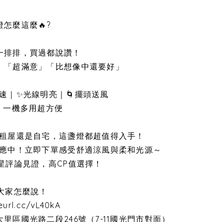
怎麼這麼🔥?
一排排，買過都說讚！
」「超滿意」「比想像中還要好」
快速｜✨光線明亮｜🌀擺頭送風
扇 一機多用超方便
管是租屋還是自宅，這盞燈都超值得入手！
貨供應中！立即下單感受舒適涼風與柔和光源～
五星評論見證，高CP值選擇！
看大家怎麼說！
reurl.cc/vL40kA
大里區國光路二段246號（7-11國光門市對面）