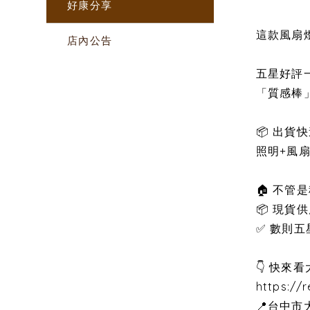
好康分享
這款風扇燈
店內公告
五星好評
「質感棒
📦 出貨
照明+風
🏠 不
📦 現
✅ 數則
👇 快來
https://
📍台中市