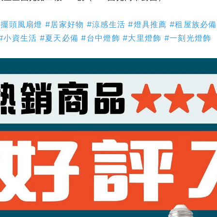
#擺頭風扇燈
#居家好物
#涼感生活
#燈具推薦
#租屋族必備
#小資生活
#夏天必備
#台中燈飾
#大里燈飾
#一刻光燈飾