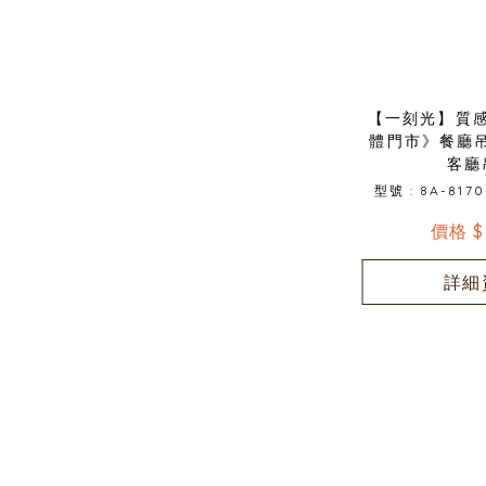
【一刻光】質
體門市》餐廳吊燈
客廳
型號 : 8A-8170
價格 $
詳細