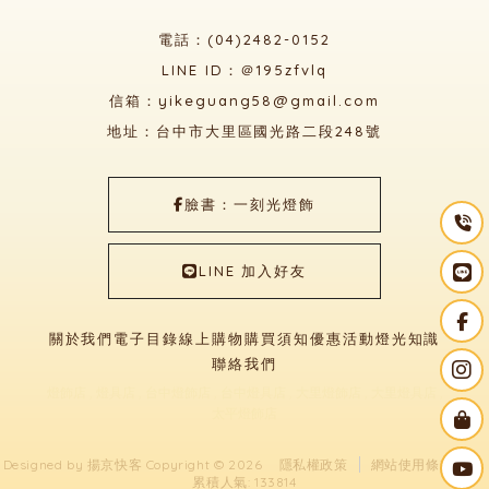
電話：(04)2482-0152
LINE ID：＠195zfvlq
信箱：yikeguang58@gmail.com
地址：台中市大里區國光路二段248號
臉書：一刻光燈飾
LINE 加入好友
關於我們
電子目錄
線上購物
購買須知
優惠活動
燈光知識
聯絡我們
燈飾店
燈具店
台中燈飾店
台中燈具店
大里燈飾店
大里燈具店
太平燈飾店
Designed by
揚京快客
Copyright © 2026
隱私權政策
網站使用條款
..
累積人氣: 133814