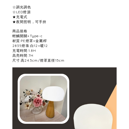
☆調光調色
☆LED燈源
★充電式
★夜間照明，可手持
商品規格
輕觸開關+Type-c
材質:PE燈罩+金屬桿
2835燈珠:白12+暖12
充電時間:1.8H
高亮時間:7H
尺寸:高24.5cm/燈罩直徑15cm