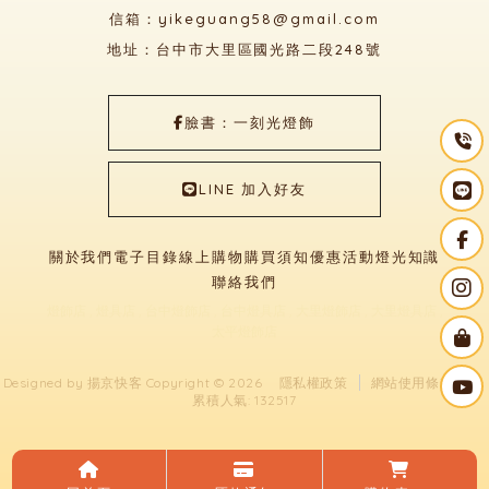
信箱：yikeguang58@gmail.com
地址：台中市大里區國光路二段248號
臉書：一刻光燈飾
LINE 加入好友
關於我們
電子目錄
線上購物
購買須知
優惠活動
燈光知識
聯絡我們
燈飾店
燈具店
台中燈飾店
台中燈具店
大里燈飾店
大里燈具店
太平燈飾店
Designed by
揚京快客
Copyright © 2026
隱私權政策
網站使用條款
..
累積人氣: 132517