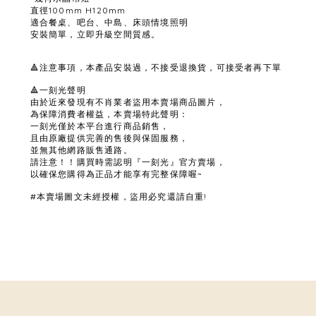
直徑100mm H120mm
適合餐桌、吧台、中島、床頭情境照明
安裝簡單，立即升級空間質感。
🔺注意事項，本產品安裝過，不接受退換貨，可接受者再下單
🔺一刻光聲明
由於近來發現有不肖業者盜用本賣場商品圖片，
為保障消費者權益，本賣場特此聲明：
一刻光僅於本平台進行商品銷售，
且由原廠提供完善的售後與保固服務，
並無其他網路販售通路。
請注意！！購買時需認明『一刻光』官方賣場，
以確保您購得為正品才能享有完整保障喔~
#本賣場圖文未經授權，盜用必究還請自重!